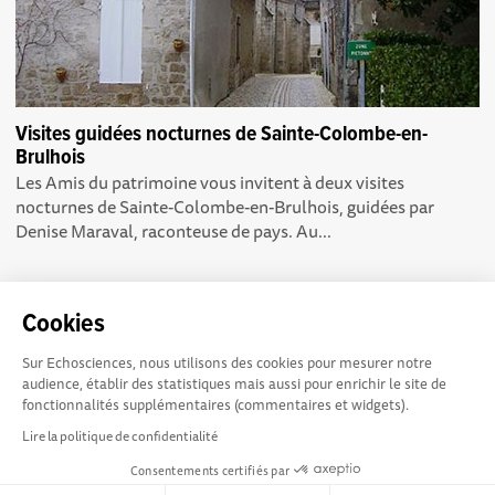
Visites guidées nocturnes de Sainte-Colombe-en-
Brulhois
Les Amis du patrimoine vous invitent à deux visites
nocturnes de Sainte-Colombe-en-Brulhois, guidées par
Denise Maraval, raconteuse de pays. Au...
Cookies
Sur Echosciences, nous utilisons des cookies pour mesurer notre
Echosciences Sud
Conditions Générales d'utilisation
audience, établir des statistiques mais aussi pour enrichir le site de
Provence-Alpes-Côte
fonctionnalités supplémentaires (commentaires et widgets).
d'Azur est à l'initiative de la Région Sud et de la Délégation
Lire la politique de confidentialité
régionale académique pour la Recherche et l'Innovation
Consentements certifiés par
Provence-Alpes-Côte d'Azur. La plateforme est mise en