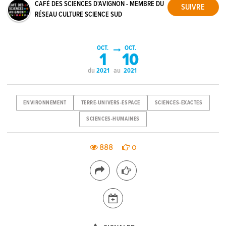
CAFÉ DES SCIENCES D'AVIGNON - MEMBRE DU
RÉSEAU CULTURE SCIENCE SUD
OCT.
OCT.
1
10
du
au
2021
2021
ENVIRONNEMENT
TERRE-UNIVERS-ESPACE
SCIENCES-EXACTES
SCIENCES-HUMAINES
888
0