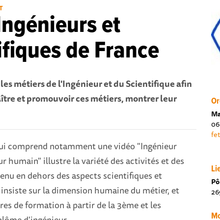
T
 Ingénieurs et
ifiques de France
es métiers de l'Ingénieur et du Scientifique afin
tre et promouvoir ces métiers, montrer leur
Or
Ma
06
fe
ui comprend notamment une vidéo "Ingénieur
r humain" illustre la variété des activités et des
Li
enu en dehors des aspects scientifiques et
Pô
insiste sur la dimension humaine du métier, et
26
ères de formation à partir de la 3ème et les
Mo
plôme d'ingénieur.