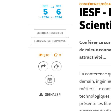
CONFÉRENCE/DÉBA
OCT.
OCT.
IESF -
5
6
du
au
2024
2024
Scient
SCIENCES-INGENIEUR
Conférence sur l
SCIENCES-PARTICIPATIVES
de mieux connaî
510
0
attractivité...
La conférence q
demain, ingénieu
métiers. Le cont
SIGNALER
technologiques, 
présente les fili
avantages du di