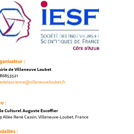
ganisateur :
irie de Villeneuve Loubet
86853521
tedelascience@villeneuveloubet.fr
eu :
le Culturel Auguste Escoffier
9 Allée René Cassin, Villeneuve-Loubet, France
dalités :