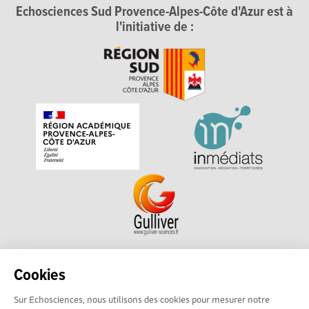
Echosciences Sud Provence-Alpes-Côte d'Azur est à
l'initiative de :
Echosciences Sud Provence-Alpes-Côte d'Azur est à
Cookies
l'initiative de la Région Sud et de la Délégation régionale
Sur Echosciences, nous utilisons des cookies pour mesurer notre
académique pour la Recherche et l'Innovation Provence-