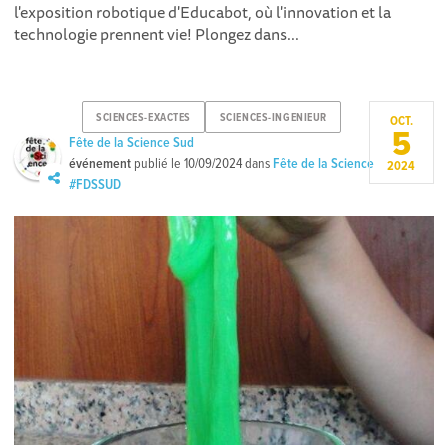
l'exposition robotique d'Educabot, où l'innovation et la
technologie prennent vie! Plongez dans...
SCIENCES-EXACTES
SCIENCES-INGENIEUR
OCT.
5
Fête de la Science Sud
événement
publié le
10/09/2024
dans
Fête de la Science
2024
#FDSSUD