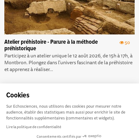
Atelier préhistoire - Parure à la méthode
50
préhistorique
Participez à un atelier unique le 12 août 2026, de 15h à 17h, à
Montbron. Plongez dans l'univers fascinant de la préhistoire
et apprenez à réaliser...
Cookies
Sur Echosciences, nous utilisons des cookies pour mesurer notre
Echosciences Sud
Conditions Générales d'utilisation
audience, établir des statistiques mais aussi pour enrichir le site de
Provence-Alpes-Côte
fonctionnalités supplémentaires (commentaires et widgets).
d'Azur est à l'initiative de la Région Sud et de la Délégation
Lire la politique de confidentialité
régionale académique pour la Recherche et l'Innovation
Consentements certifiés par
Provence-Alpes-Côte d'Azur. La plateforme est mise en