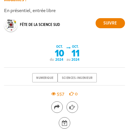
En présentiel, entrée libre
FÊTE DE LA SCIENCE SUD
OCT.
OCT.
10
11
du
au
2024
2024
NUMERIQUE
SCIENCES-INGENIEUR
557
0