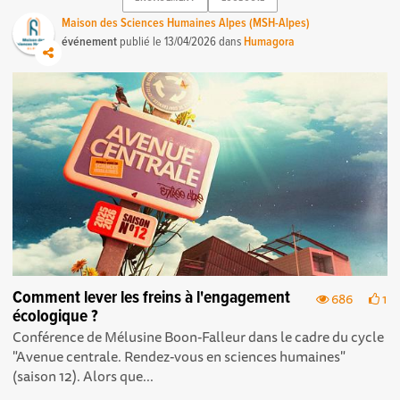
Maison des Sciences Humaines Alpes (MSH-Alpes)
événement
publié le
13/04/2026
dans
Humagora
Comment lever les freins à l'engagement
686
1
écologique ?
Conférence de Mélusine Boon-Falleur dans le cadre du cycle
"Avenue centrale. Rendez-vous en sciences humaines"
(saison 12). Alors que...