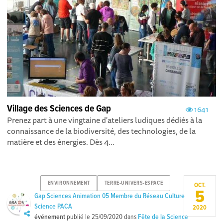
Village des Sciences de Gap
1641
Prenez part à une vingtaine d'ateliers ludiques dédiés à la
connaissance de la biodiversité, des technologies, de la
matière et des énergies. Dès 4...
ENVIRONNEMENT
TERRE-UNIVERS-ESPACE
OCT.
5
Gap Sciences Animation 05 Membre du Réseau Culture
Science PACA
2020
événement
publié le
25/09/2020
dans
Fête de la Science