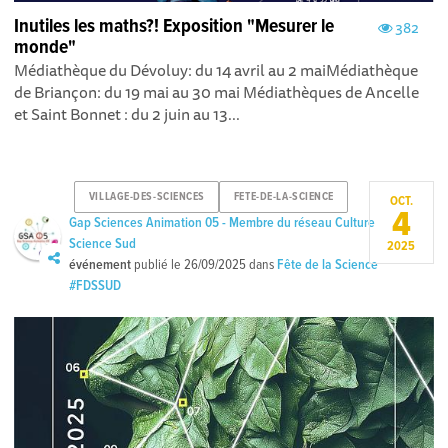
Inutiles les maths?! Exposition "Mesurer le
382
monde"
Médiathèque du Dévoluy: du 14 avril au 2 maiMédiathèque
de Briançon: du 19 mai au 30 mai Médiathèques de Ancelle
et Saint Bonnet : du 2 juin au 13...
VILLAGE-DES-SCIENCES
FETE-DE-LA-SCIENCE
OCT.
4
Gap Sciences Animation 05 - Membre du réseau Culture
Science Sud
2025
événement
publié le
26/09/2025
dans
Fête de la Science
#FDSSUD