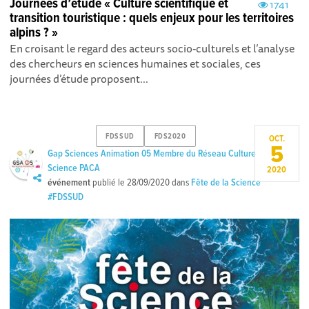
Journées d’étude « Culture scientifique et
1741
transition touristique : quels enjeux pour les territoires
alpins ? »
En croisant le regard des acteurs socio-culturels et l’analyse
des chercheurs en sciences humaines et sociales, ces
journées d’étude proposent...
FDSSUD
FDS2020
OCT.
5
Gap Sciences Animation 05 Membre du Réseau Culture
Science PACA
2020
événement
publié le
28/09/2020
dans
Fête de la Science
#FDSSUD