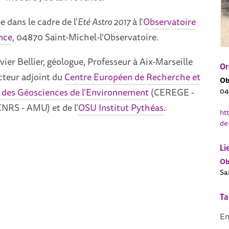
e dans le cadre de l'
Eté Astro 2017
à l'
Observatoire
nce
, 04870 Saint-Michel-l'Observatoire.
vier Bellier, géologue, Professeur à Aix-Marseille
Or
cteur adjoint du
Centre Européen de Recherche et
Ob
des Géosciences de l'Environnement
(CEREGE -
04
NRS - AMU) et de l'
OSU Institut Pythéas
.
ht
de
Li
Ob
Sa
Ta
En