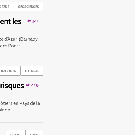
OAZUR
GEOSCIENCES
ent les
341
te d’Azur, (Barnaby
des Ponts...
-NATURELS
LITTORAL
 risques
469
ôtiers en Pays de la
r de...