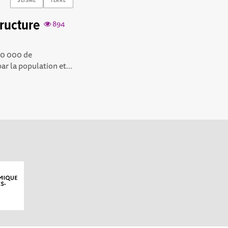
SEISME
TERRE
tructure
894
000 000 de
r la population et...