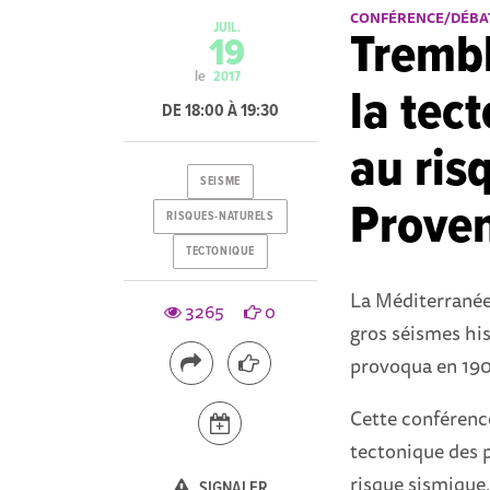
CONFÉRENCE/DÉBA
JUIL.
Trembl
19
le
2017
la tec
DE 18:00 À 19:30
au ris
SEISME
Prove
RISQUES-NATURELS
TECTONIQUE
La Méditerranée,
3265
0
gros séismes his
provoqua en 1909
Cette conférence
tectonique des 
risque sismique,
SIGNALER