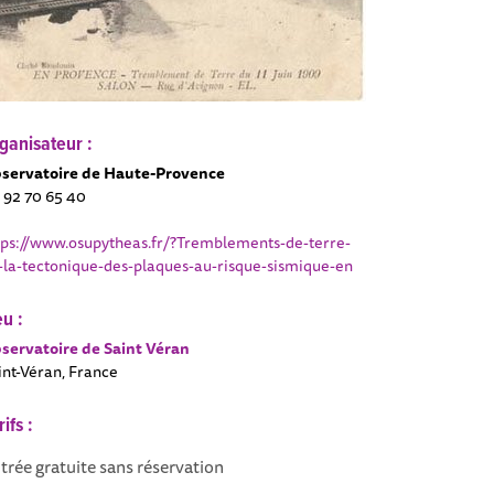
ganisateur :
servatoire de Haute-Provence
 92 70 65 40
tps://www.osupytheas.fr/?Tremblements-de-terre-
-la-tectonique-des-plaques-au-risque-sismique-en
eu :
servatoire de Saint Véran
int-Véran, France
rifs :
trée gratuite sans réservation