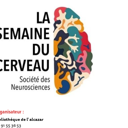
ganisateur :
bliothéque de l' alcazar
 91 55 36 53