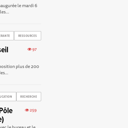
naugurée le mardi 6
es...
ERANTE
RESSOURCES
eil
97
osition plus de 200
es...
UCATION
RECHERCHE
Pôle
259
e)
ec le bureau et le