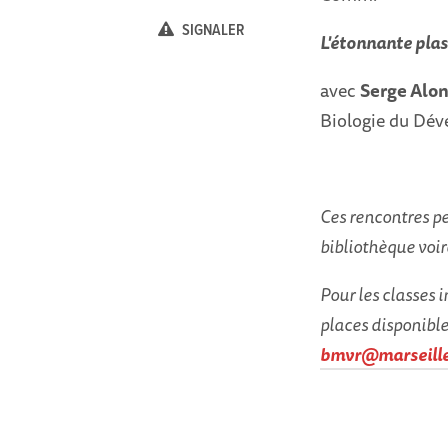
SIGNALER
L'étonnante plas
avec
Serge Alo
Biologie du Dé
Ces rencontres p
bibliothèque voir
Pour les classes i
places disponible
bmvr@marseille