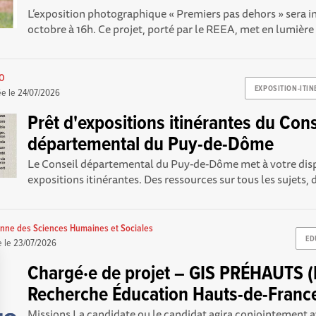
L’exposition photographique « Premiers pas dehors » sera i
octobre à 16h. Ce projet, porté par le REEA, met en lumière l
ZO
EXPOSITION-ITIN
ée le
24/07/2026
Prêt d'expositions itinérantes du Cons
départemental du Puy-de-Dôme
Le Conseil départemental du Puy-de-Dôme met à votre disp
expositions itinérantes. Des ressources sur tous les sujets, d
nne des Sciences Humaines et Sociales
ED
e le
23/07/2026
Chargé·e de projet – GIS PRÉHAUTS (
Recherche Éducation Hauts-de-Franc
Missions La candidate ou le candidat agira conjointement av