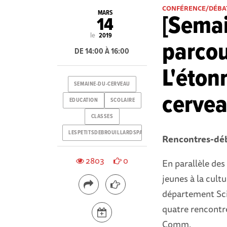
CONFÉRENCE/DÉBA
MARS
[Semai
14
le
2019
parcou
DE 14:00 À 16:00
L'éton
SEMAINE-DU-CERVEAU
cervea
EDUCATION
SCOLAIRE
CLASSES
LESPETITSDEBROUILLARDSPACA
Rencontres-déb
2803
0
En parallèle des 
jeunes à la cultu
département Sci
quatre rencontre
Comm.