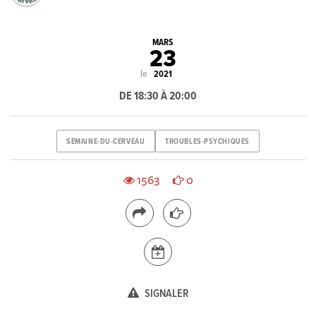
MARS
23
le
2021
DE 18:30 À 20:00
SEMAINE-DU-CERVEAU
TROUBLES-PSYCHIQUES
1563
0
SIGNALER