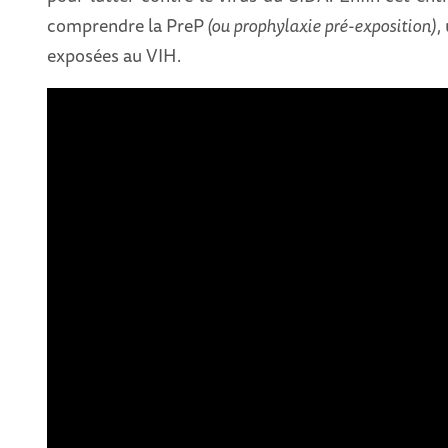
comprendre la PreP
(ou prophylaxie pré-exposition)
,
exposées au VIH.