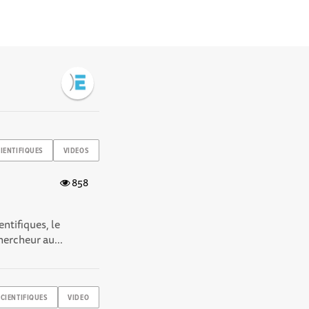
IENTIFIQUES
VIDEOS
858
ntifiques , le
ercheur au...
CIENTIFIQUES
VIDEO