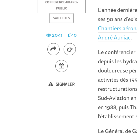
CONFERENCE-GRAND-
L’année dernière
PUBLIC
ses 90 ans d’exi
SATELLITES
Chantiers aéro
2041
0
André Auniac
.
Le conférencier 
depuis les hydrav
douloureuse pér
activités dès 19
SIGNALER
restructurations
Sud-Aviation en 
en 1988, puis Th
l’établissement 
Le Général de Gau