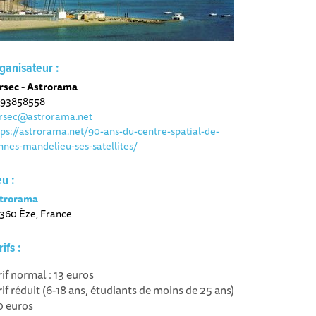
ganisateur :
rsec - Astrorama
93858558
rsec@astrorama.net
tps://astrorama.net/90-ans-du-centre-spatial-de-
nnes-mandelieu-ses-satellites/
eu :
trorama
360 Èze, France
rifs :
rif normal : 13 euros
rif réduit (6-18 ans, étudiants de moins de 25 ans)
10 euros