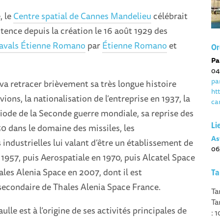
, le
Centre spatial de Cannes Mandelieu
célébrait
stence depuis la création le 16 août 1929 des
navals Étienne Romano
par
Étienne Romano
et
Or
Pa
04
pa
va retracer brièvement sa très longue histoire
ht
ions, la nationalisation de l’entreprise en 1937, la
ca
iode de la Seconde guerre mondiale, sa reprise des
Li
50 dans le domaine des missiles, les
As
 industrielles lui valant d’être un établissement de
06
1957, puis Aerospatiale en 1970, puis Alcatel Space
ales Alenia Space en 2007, dont il est
Ta
secondaire de Thales Alenia Space France.
Ta
Ta
lle est à l’origine de ses activités principales de
: 