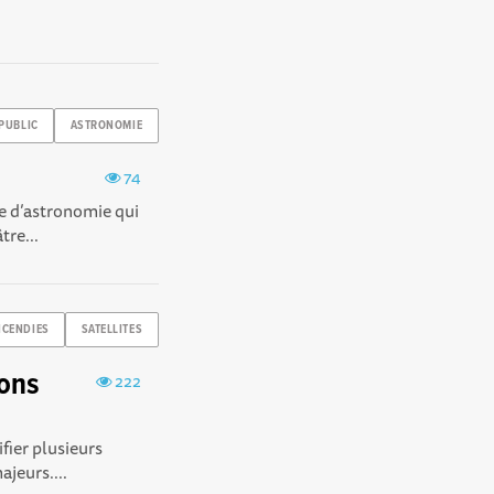
PUBLIC
ASTRONOMIE
74
ce d’astronomie qui
tre...
NCENDIES
SATELLITES
ions
222
fier plusieurs
jeurs. ...