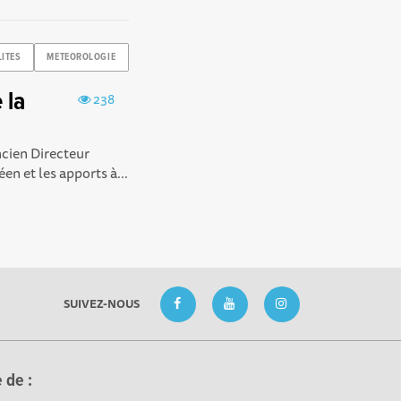
LITES
METEOROLOGIE
 la
238
ncien Directeur
 et les apports à...
SUIVEZ-NOUS
 de :