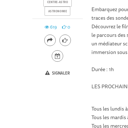
CENTRE-ASTRO
Embarquez pour 
ASTRONOMIE
traces des sonde
Découvrez le fil
619
0
le parcours des 
un médiateur sci
immersion sous 
Durée : 1h
SIGNALER
LES PROCHAIN
Tous les lundis 
Tous les mardis 
Tous les mercred