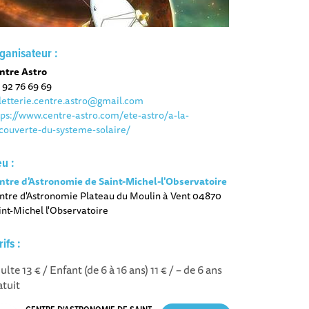
ganisateur :
ntre Astro
 92 76 69 69
lletterie.centre.astro@gmail.com
tps://www.centre-astro.com/ete-astro/a-la-
couverte-du-systeme-solaire/
eu :
ntre d'Astronomie de Saint-Michel-l'Observatoire
ntre d'Astronomie Plateau du Moulin à Vent 04870
int-Michel l'Observatoire
rifs :
ulte 13 € / Enfant (de 6 à 16 ans) 11 € / – de 6 ans
atuit