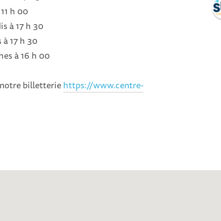
 11 h 00
is à 17 h 30
 à 17 h 30
hes à 16 h 00
notre billetterie
https://www.centre-