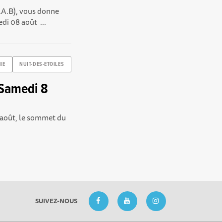
.A.B), vous donne
di 08 août ...
IE
NUIT-DES-ETOILES
t Samedi 8
8 août, le sommet du
SUIVEZ-NOUS