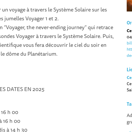
un voyage à travers le Système Solaire sur les
s jumelles Voyager 1 et 2.
Or
m “Voyager, the never-ending journey” qui retrace
Ce
sondes Voyager à travers le Système Solaire. Puis,
04
bi
entifique vous fera découvrir le ciel du soir en
ht
le dôme du Planétarium.
de
Li
Ce
Ce
ES DATES EN 2025
Sa
Ta
à 16 h 00
Ad
à 16 h 00
gr
is à 14 h 30