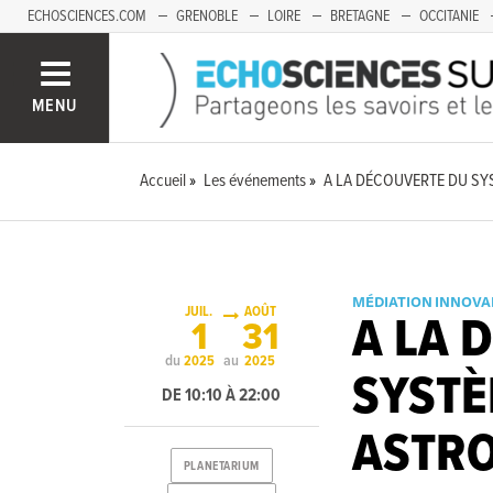
ECHOSCIENCES.COM
GRENOBLE
LOIRE
BRETAGNE
OCCITANIE
FRANCHE-COMTÉ
MENU
Accueil
Les événements
A LA DÉCOUVERTE DU SY
MÉDIATION INNOVA
JUIL.
AOÛT
A LA 
1
31
du
au
2025
2025
SYSTÈ
DE 10:10 À 22:00
ASTRO
PLANETARIUM