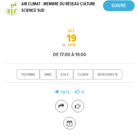
AIR CLIMAT - MEMBRE DU RÉSEAU CULTURE
SCIENCE SUD
OCT.
19
le
2019
DE 17:00 À 19:00
TELEMME
IMBE
SOLS
CLIMAT
BIODIVERSTE
1915
0