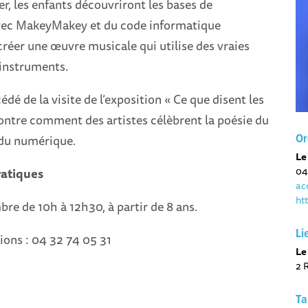
er, les enfants découvriront les bases de
avec MakeyMakey et du code informatique
créer une œuvre musicale qui utilise des vraies
instruments.
cédé de la visite de l’exposition « Ce que disent les
ontre comment des artistes célèbrent la poésie du
 du numérique.
Or
Le
04
ratiques
ac
ht
e de 10h à 12h30, à partir de 8 ans.
Li
tions : 04 32 74 05 31
Le
2 
Ta