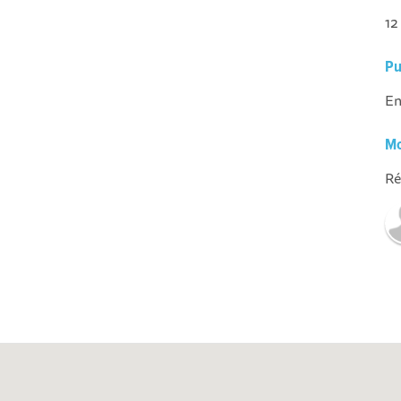
12
Pu
En
Mo
Ré