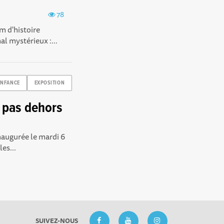
78
m d'histoire
l mystérieux :...
ENFANCE
EXPOSITION
s pas dehors
naugurée le mardi 6
es...
SUIVEZ-NOUS