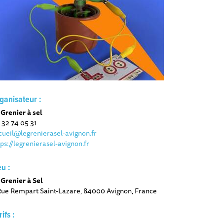
ganisateur :
 Grenier à sel
 32 74 05 31
cueil@legrenierasel-avignon.fr
tps://legrenierasel-avignon.fr
eu :
 Grenier à Sel
Rue Rempart Saint-Lazare, 84000 Avignon, France
rifs :