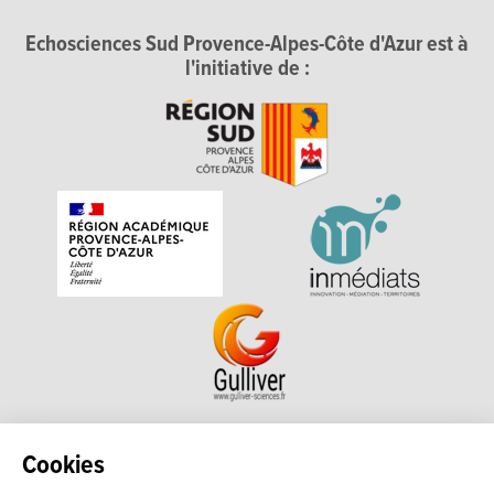
Echosciences Sud Provence-Alpes-Côte d'Azur est à
l'initiative de :
Echosciences Sud Provence-Alpes-Côte d'Azur est à
Cookies
l'initiative de la Région Sud et de la Délégation régionale