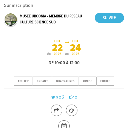
Sur inscription
MUSÉE URGONIA - MEMBRE DU RÉSEAU
CULTURE SCIENCE SUD
OCT.
OCT.
22
24
du
au
2025
2025
DE 10:00 À 12:00
ATELIER
ENFANT
DINOSAURES
GRECE
FIBULE
306
0