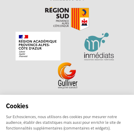
Echosciences Sud Provence-Alpes-Côte d'Azur est à
Cookies
l'initiative de la Région Sud et de la Délégation régionale
Sur Echosciences, nous utilisons des cookies pour mesurer notre
académique pour la Recherche et l'Innovation Provence-
audience, établir des statistiques mais aussi pour enrichir le site de
Alpes-Côte d'Azur. La plateforme est mise en oeuvre pour
fonctionnalités supplémentaires (commentaires et widgets).
vous par
Gulliver