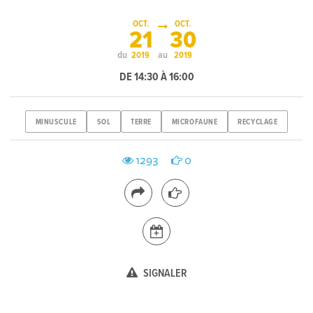
OCT.
OCT.
21
30
du
au
2019
2019
DE 14:30 À 16:00
MINUSCULE
SOL
TERRE
MICROFAUNE
RECYCLAGE
1293
0
SIGNALER