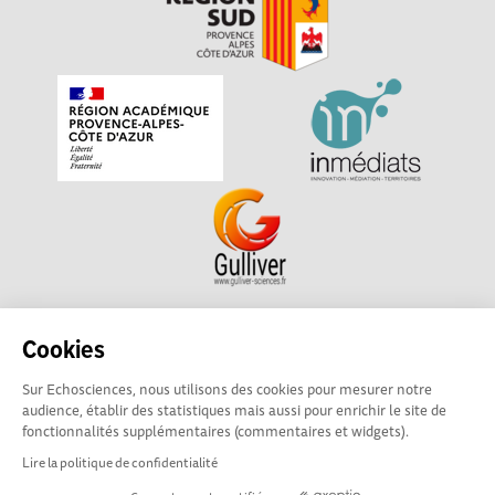
Echosciences Sud Provence-Alpes-Côte d'Azur est à
Cookies
l'initiative de la Région Sud et de la Délégation régionale
Sur Echosciences, nous utilisons des cookies pour mesurer notre
académique pour la Recherche et l'Innovation Provence-
audience, établir des statistiques mais aussi pour enrichir le site de
Alpes-Côte d'Azur. La plateforme est mise en oeuvre pour
fonctionnalités supplémentaires (commentaires et widgets).
vous par
Gulliver
Lire la politique de confidentialité