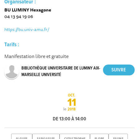
Organisateur :
BU LUMINY Hexagone
04 13 94 19 06
https://bu.univ-amu.fr/
Tarifs :
Manifestation libre et gratuite
BIBLIOTHÈQUE UNIVERSITAIRE DE LUMINY AIX-
MARSEILLE UNIVERSITÉ
OCT.
11
le
2018
DE 13:00 À 14:00
ALGUES
SARGASSES
CATASTROPHE
FLORE
FAUNE