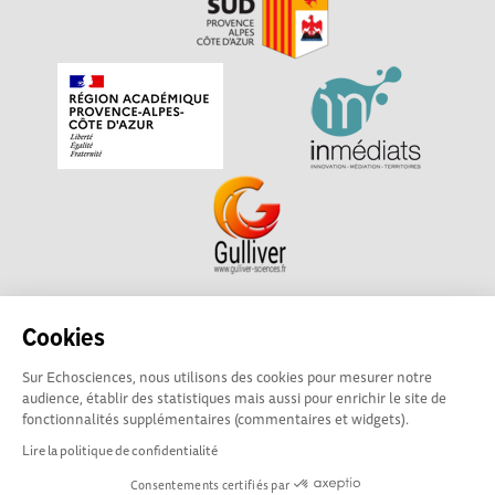
Echosciences Sud Provence-Alpes-Côte d'Azur est à
Cookies
l'initiative de la Région Sud et de la Délégation régionale
Sur Echosciences, nous utilisons des cookies pour mesurer notre
académique pour la Recherche et l'Innovation Provence-
audience, établir des statistiques mais aussi pour enrichir le site de
Alpes-Côte d'Azur. La plateforme est mise en oeuvre pour
fonctionnalités supplémentaires (commentaires et widgets).
vous par
Gulliver
Lire la politique de confidentialité
Consentements certifiés par
Mentions légales
|
Politique de confidentialité
|
CGU