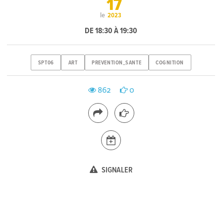
17
le
2023
DE 18:30 À 19:30
SPT06
ART
PREVENTION_SANTE
COGNITION
862
0
SIGNALER