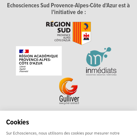
Echosciences Sud Provence-Alpes-Côte d'Azur est à
l'initiative de :
Echosciences Sud Provence-Alpes-Côte d'Azur est à
Cookies
l'initiative de la Région Sud et de la Délégation régionale
Sur Echosciences, nous utilisons des cookies pour mesurer notre
académique pour la Recherche et l'Innovation Provence-