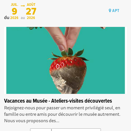
JUIL.
AOÛT
9
27
APT
du
au
2026
2026
Vacances au Musée - Ateliers-visites découvertes
Rejoignez-nous pour passer un moment privilégié seul, en
famille ou entre amis pour découvrir le musée autrement.
Nous vous proposons des...