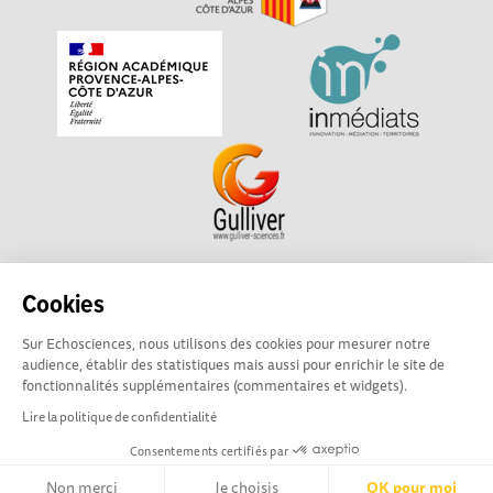
Echosciences Sud Provence-Alpes-Côte d'Azur est à
Cookies
l'initiative de la Région Sud et de la Délégation régionale
Sur Echosciences, nous utilisons des cookies pour mesurer notre
académique pour la Recherche et l'Innovation Provence-
audience, établir des statistiques mais aussi pour enrichir le site de
Alpes-Côte d'Azur. La plateforme est mise en oeuvre pour
fonctionnalités supplémentaires (commentaires et widgets).
vous par
Gulliver
Lire la politique de confidentialité
Consentements certifiés par
Mentions légales
|
Politique de confidentialité
|
CGU
|
Ligne éditoriale
Non merci
Je choisis
OK pour moi