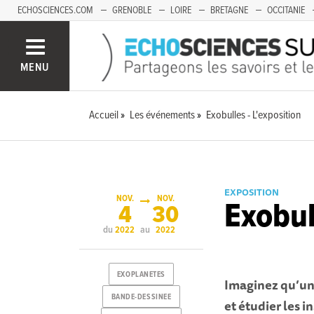
ECHOSCIENCES.COM
GRENOBLE
LOIRE
BRETAGNE
OCCITANIE
FRANCHE-COMTÉ
MENU
Accueil
Les événements
Exobulles - L'exposition
EXPOSITION
NOV.
NOV.
Exobul
4
30
du
au
2022
2022
EXOPLANETES
Imaginez qu’u n
BANDE-DESSINEE
et étudier les 