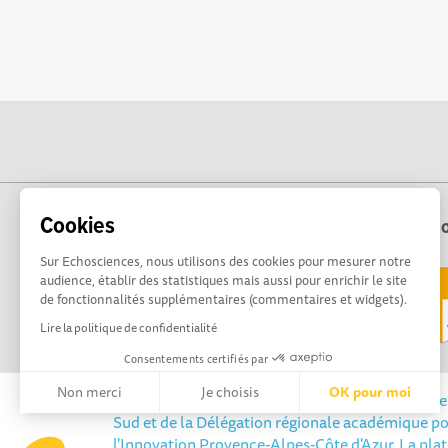
Cookies
Echo
Sur Echosciences, nous utilisons des cookies pour mesurer notre
audience, établir des statistiques mais aussi pour enrichir le site
de fonctionnalités supplémentaires (commentaires et widgets).
Lire la politique de confidentialité
Consentements certifiés par
Non merci
Je choisis
OK pour moi
Echosciences Sud Provence-Alpes-Côte d'Azur est 
Sud et de la Délégation régionale académique po
Axeptio consent
Plateforme de Gestion du Consentement : Personnalisez vos 
l'Innovation Provence-Alpes-Côte d'Azur. La pla