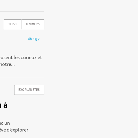
TERRE
UNIVERS
197
posent les curieux et
otre...
EXOPLANETES
m à
ec un
êve d’explorer