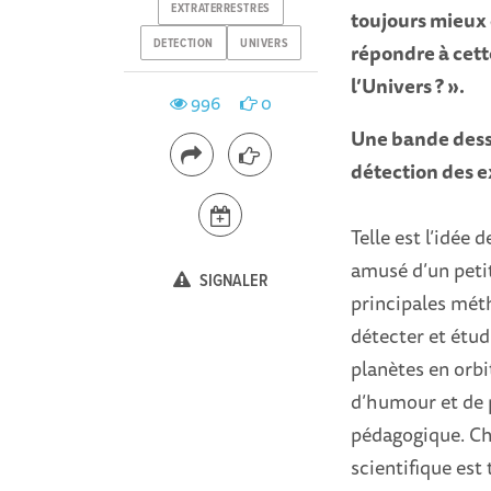
EXTRATERRESTRES
toujours mieux
DETECTION
UNIVERS
répondre à cet
l’Univers ? ».
996
0
Une bande dessi
détection des 
Telle est l’idée 
amusé d’un petit
SIGNALER
principales méth
détecter et étudi
planètes en orbi
d’humour et de p
pédagogique. Ch
scientifique est