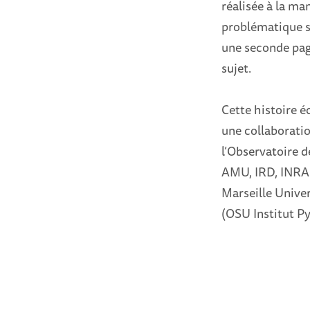
réalisée à la ma
problématique sc
une seconde pag
sujet.
Cette histoire é
une collaborati
l’Observatoire d
AMU, IRD, INRAE
Marseille Univer
(OSU Institut P