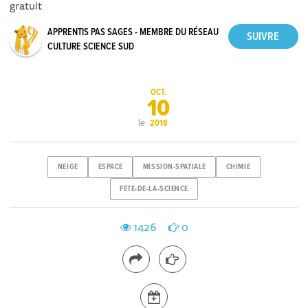
gratuit
APPRENTIS PAS SAGES - MEMBRE DU RÉSEAU
CULTURE SCIENCE SUD
OCT.
10
le
2018
NEIGE
ESPACE
MISSION-SPATIALE
CHIMIE
FETE-DE-LA-SCIENCE
1426
0