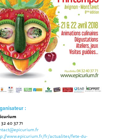
ganisateur :
icurium
 32 40 37 71
ntact@epicurium.fr
tp://www.epicurium.fr/fr/actualites/fete-du-