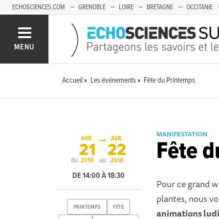
ECHOSCIENCES.COM
GRENOBLE
LOIRE
BRETAGNE
OCCITANIE
FRANCHE-COMTÉ
MENU
Accueil
Les événements
Fête du Printemps
MANIFESTATION
AVR.
AVR.
Fête d
21
22
du
au
2018
2018
DE 14:00 À 18:30
Pour ce grand we
plantes, nous v
PRINTEMPS
FETE
animations ludi