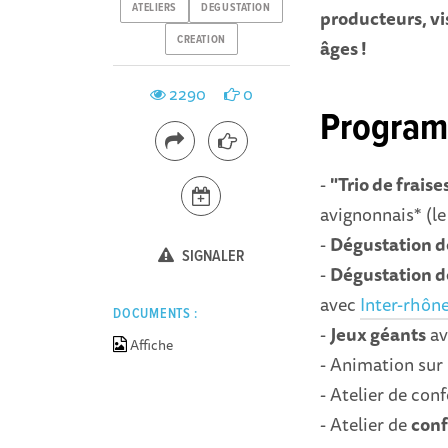
ATELIERS
DEGUSTATION
producteurs, vis
CREATION
âges !
2290
0
Program
-
"Trio de frais
avignonnais* (l
-
Dégustation de
SIGNALER
-
Dégustation d
avec
Inter-rhôn
DOCUMENTS :
-
Jeux géants
av
Affiche
- Animation sur
- Atelier de con
- Atelier de
conf