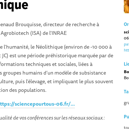
hique
enaud Brouquisse, directeur de recherche à
Or
sc
a Agrobiotech (ISA) de l’INRAE
06
pa
de l’humanité, le Néolithique (environ de -10 000 à
ht
 JC) est une période préhistorique marquée par de
ormations techniques et sociales, liées à
Li
Bo
les groupes humains d’un modèle de subsistance
Bo
ulture, puis l’élevage, et impliquant le plus souvent
tion des populations.
Ta
gr
ttps://sciencepourtous-06.fr/...
ualité de vos conférences sur les réseaux sociaux :
Pu
to