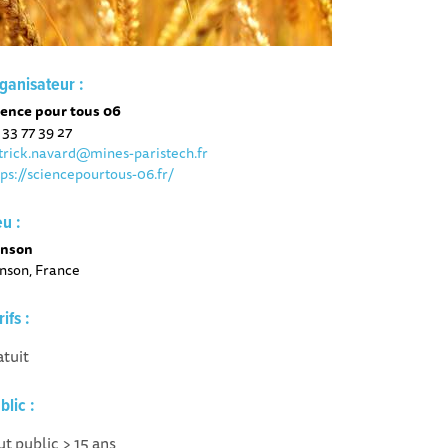
ganisateur :
ience pour tous 06
 33 77 39 27
trick.navard@mines-paristech.fr
tps://sciencepourtous-06.fr/
eu :
nson
nson, France
rifs :
atuit
blic :
ut public > 15 ans