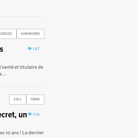
CIENCES
AGRONOMIE
es
147
santé et titulaire de
 ...
SOLS
TERRE
cret, un
219
s 10 ans ! Le dernier