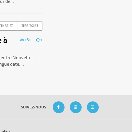
r de...
TENARIAT
TERRITOIRE
e à
181
1
centre Nouvelle-
ngue date....
SUIVEZ-NOUS