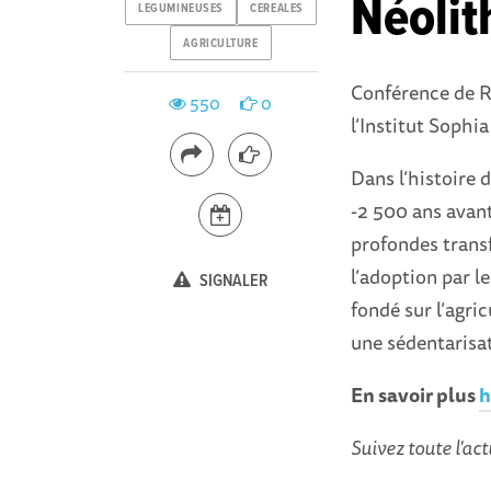
Néolit
LEGUMINEUSES
CEREALES
AGRICULTURE
Conférence de R
550
0
l’Institut Sophi
Dans l’histoire 
-2 500 ans avant
profondes transf
l’adoption par 
SIGNALER
fondé sur l’agric
une sédentarisa
En savoir plus
h
Suivez toute l'act