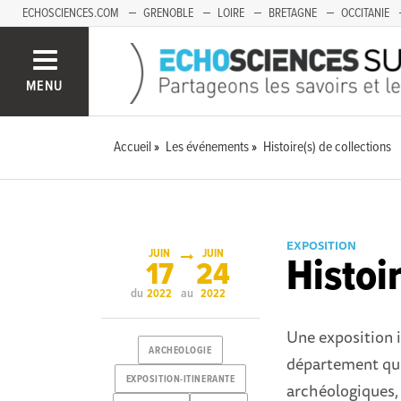
ECHOSCIENCES.COM
GRENOBLE
LOIRE
BRETAGNE
OCCITANIE
FRANCHE-COMTÉ
MENU
Accueil
Les événements
Histoire(s) de collections
EXPOSITION
JUIN
JUIN
Histoi
17
24
du
au
2022
2022
Une exposition i
ARCHEOLOGIE
département qui
EXPOSITION-ITINERANTE
archéologiques, 