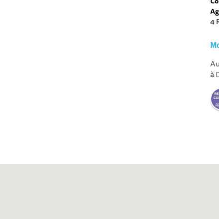
Co
Ag
4 
Mo
Au
à 