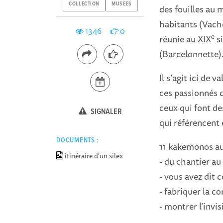
COLLECTION
MUSEES
des fouilles au 
habitants (Vachè
1346
0
e
réunie au XIX
si
(Barcelonnette
Il s’agit ici de 
ces passionnés q
ceux qui font des
SIGNALER
qui référencent 
DOCUMENTS :
11 kakemonos au
itinéraire d'un silex
- du chantier a
- vous avez dit c
- fabriquer la c
- montrer l’invis