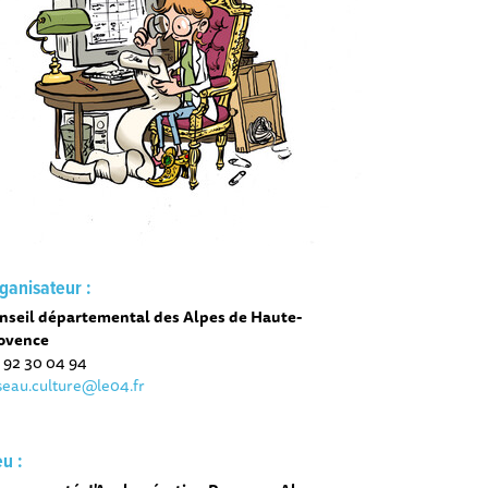
ganisateur :
nseil départemental des Alpes de Haute-
ovence
 92 30 04 94
seau.culture@le04.fr
eu :