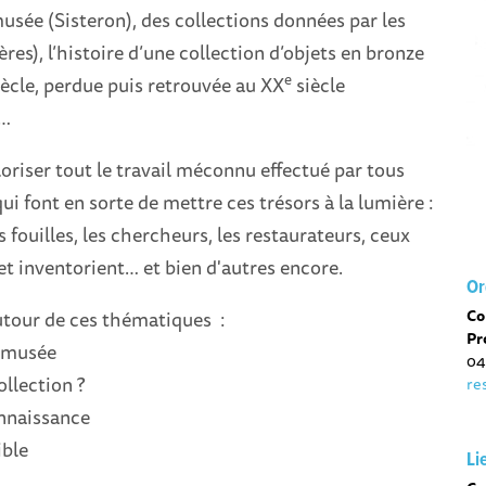
musée (Sisteron), des collections données par les
res), l’histoire d’une collection d’objets en bronze
e
ècle, perdue puis retrouvée au XX
siècle
)…
valoriser tout le travail méconnu effectué par tous
ui font en sorte de mettre ces trésors à la lumière :
 fouilles, les chercheurs, les restaurateurs, ceux
et inventorient… et bien d'autres encore.
Or
Co
tour de ces thématiques :
Pr
u musée
04
ollection ?
re
onnaissance
ible
Li