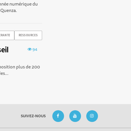
donnée numérique du
e Quenza.
ERANTE
RESSOURCES
eil
94
osition plus de 200
es...
SUIVEZ-NOUS