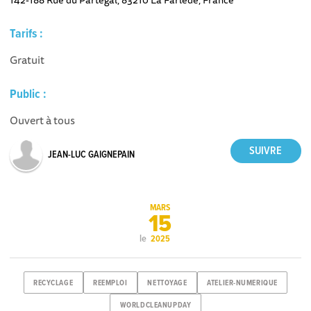
Tarifs :
Gratuit
Public :
Ouvert à tous
JEAN-LUC GAIGNEPAIN
MARS
15
le
2025
RECYCLAGE
REEMPLOI
NETTOYAGE
ATELIER-NUMERIQUE
WORLDCLEANUPDAY