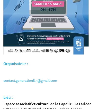
Organisateur :
contact.generation8.3@gmail.com
Lieu :
Espace associatif et culturel de la Capelle - La Farlède
142-188 Rue du Partégal, 83210 La Farlède, France