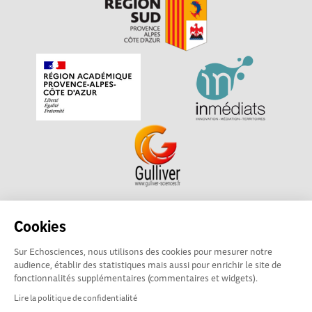
Echosciences Sud Provence-Alpes-Côte d'Azur est à
Cookies
l'initiative de la Région Sud et de la Délégation régionale
Sur Echosciences, nous utilisons des cookies pour mesurer notre
académique pour la Recherche et l'Innovation Provence-
audience, établir des statistiques mais aussi pour enrichir le site de
Alpes-Côte d'Azur. La plateforme est mise en oeuvre pour
fonctionnalités supplémentaires (commentaires et widgets).
vous par
Gulliver
Lire la politique de confidentialité