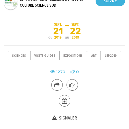
CULTURE SCIENCE SUD
SEPT.
SEPT.
21
22
du
au
2019
2019
SCIENCES
VISITE-GUIDEE
EXPOSITIONS
ART
JEP2019
1270
0
SIGNALER