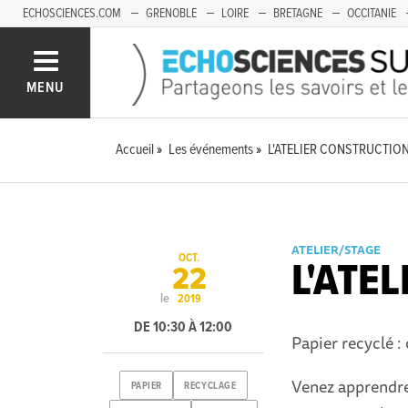
ECHOSCIENCES.COM
GRENOBLE
LOIRE
BRETAGNE
OCCITANIE
FRANCHE-COMTÉ
MENU
Accueil
Les événements
L'ATELIER CONSTRUCTIO
ATELIER/STAGE
OCT.
L'ATE
22
le
2019
DE 10:30 À 12:00
Papier recyclé :
Venez apprendre 
PAPIER
RECYCLAGE