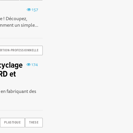
157
ée ! Découpez,
omment un simple...
ERTION-PROFESSIONNELLE
cyclage
174
RD et
 en fabriquant des
PLASTIQUE
THESE