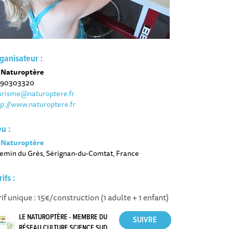
ganisateur :
 Naturoptère
90303320
urisme@naturoptere.fr
tp://www.naturoptere.fr
eu :
 Naturoptère
emin du Grès, Sérignan-du-Comtat, France
rifs :
rif unique : 15€/construction (1 adulte + 1 enfant)
LE NATUROPTÈRE - MEMBRE DU
RÉSEAU CULTURE SCIENCE SUD