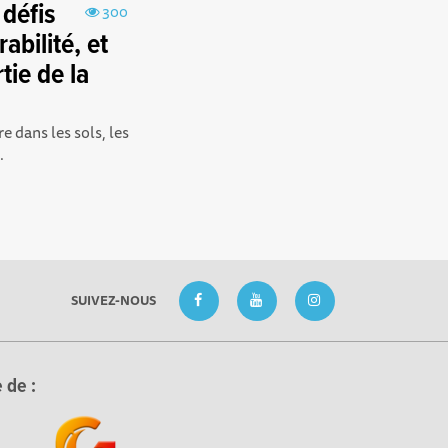
 défis
300
abilité, et
tie de la
re dans les sols, les
.
SUIVEZ-NOUS
 de :