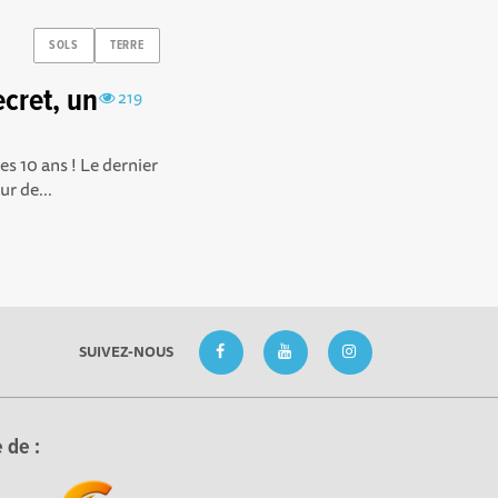
SOLS
TERRE
cret, un
219
s 10 ans ! Le dernier
r de...
SUIVEZ-NOUS
 de :