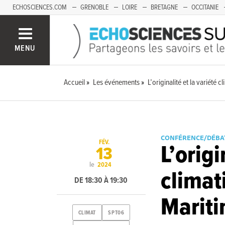
ECHOSCIENCES.COM
GRENOBLE
LOIRE
BRETAGNE
OCCITANIE
FRANCHE-COMTÉ
MENU
Accueil
Les événements
L’originalité et la variété
CONFÉRENCE/DÉBA
FÉV.
L’origi
13
le
2024
climat
DE 18:30 À 19:30
Marit
CLIMAT
SPT06