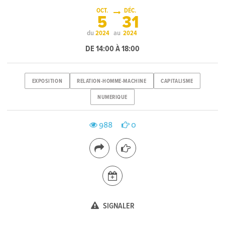
OCT.
DÉC.
5
31
du
au
2024
2024
DE 14:00 À 18:00
EXPOSITION
RELATION-HOMME-MACHINE
CAPITALISME
NUMERIQUE
988
0
SIGNALER