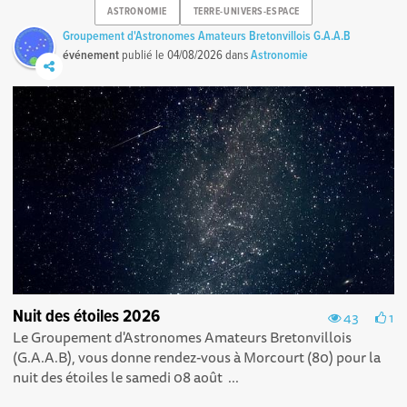
ASTRONOMIE
TERRE-UNIVERS-ESPACE
Groupement d'Astronomes Amateurs Bretonvillois G.A.A.B
événement
publié le
04/08/2026
dans
Astronomie
Nuit des étoiles 2026
43
1
Le Groupement d'Astronomes Amateurs Bretonvillois
(G.A.A.B), vous donne rendez-vous à Morcourt (80) pour la
nuit des étoiles le samedi 08 août ...