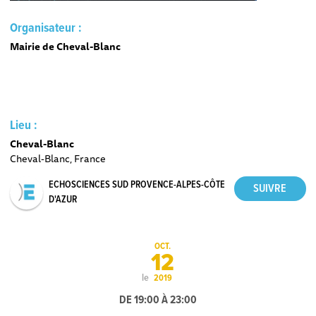
Organisateur :
Mairie de Cheval-Blanc
Lieu :
Cheval-Blanc
Cheval-Blanc, France
ECHOSCIENCES SUD PROVENCE-ALPES-CÔTE
D'AZUR
OCT.
12
le
2019
DE 19:00 À 23:00