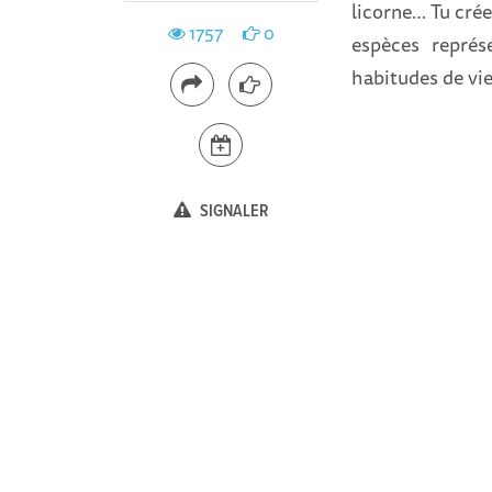
licorne… Tu crée
1757
0
espèces représ
habitudes de vie 
SIGNALER