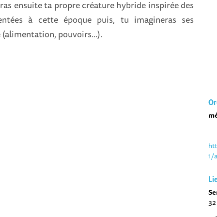
ras ensuite ta propre créature hybride inspirée des
entées à cette époque puis, tu imagineras ses
(alimentation, pouvoirs...).
Or
mé
ht
1/
Li
Se
32