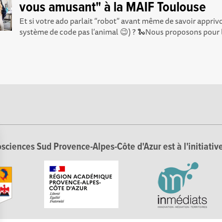
vous amusant" à la MAIF Toulouse
Et si votre ado parlait “robot” avant même de savoir appriv
système de code pas l’animal 😉) ? 🐍Nous proposons pour l
sciences Sud Provence-Alpes-Côte d'Azur est à l'initiative