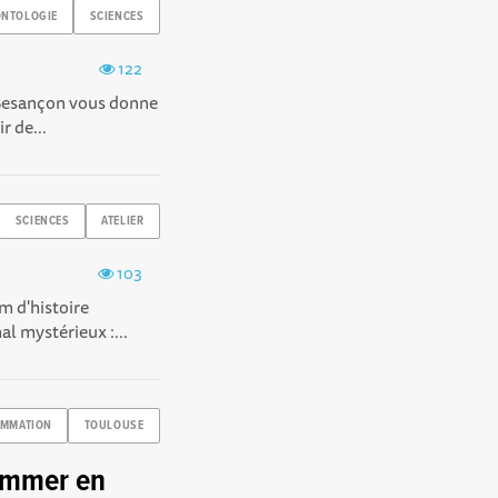
ONTOLOGIE
SCIENCES
122
e Besançon vous donne
r de...
SCIENCES
ATELIER
103
m d'histoire
l mystérieux :...
MMATION
TOULOUSE
rammer en