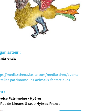
ganisateur :
diArchéo
tps://mediarcheo.wixsite.com/mediarcheo/events-
atelier-patrimome-les-animaux-fantastiques
eu :
rvice Patrimoine - Hyères
 Rue de Limans, 83400 Hyères, France