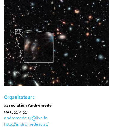
Organisateur :
association Andromède
0413552155
andromede.13@live.fr
http://andromede.id.st/