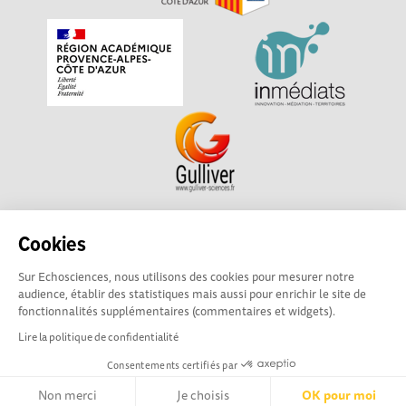
Echosciences Sud Provence-Alpes-Côte d'Azur est à
Cookies
l'initiative de la Région Sud et de la Délégation régionale
Sur Echosciences, nous utilisons des cookies pour mesurer notre
académique pour la Recherche et l'Innovation Provence-
audience, établir des statistiques mais aussi pour enrichir le site de
Alpes-Côte d'Azur. La plateforme est mise en oeuvre pour
fonctionnalités supplémentaires (commentaires et widgets).
vous par
Gulliver
Lire la politique de confidentialité
Consentements certifiés par
Mentions légales
|
Politique de confidentialité
|
CGU
|
Ligne éditoriale
Non merci
Je choisis
OK pour moi