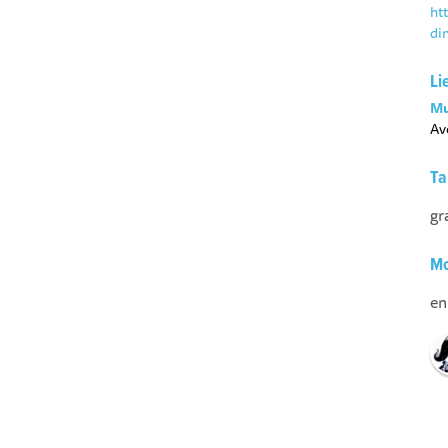
ht
di
Li
Mu
Av
Ta
gr
Mo
en