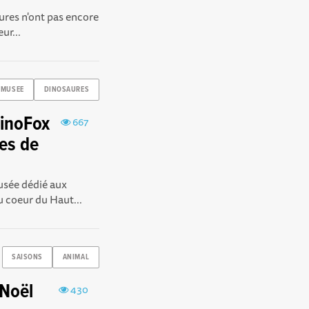
res n'ont pas encore
ur...
MUSEE
DINOSAURES
DinoFox
667
es de
sée dédié aux
 coeur du Haut...
SAISONS
ANIMAL
 Noël
430