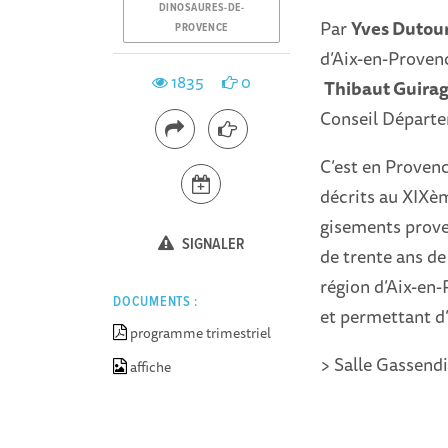
DINOSAURES-DE-
Par
Yves Dutou
PROVENCE
d’Aix-en-Proven
1835
0
Thibaut Guirag
Conseil Départ
C’est en Proven
décrits au XIXèm
gisements prove
SIGNALER
de trente ans de
région d’Aix-en-
DOCUMENTS :
et permettant d’
programme trimestriel
> Salle Gassendi
affiche