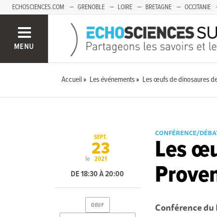
ECHOSCIENCES.COM
GRENOBLE
LOIRE
BRETAGNE
OCCITANIE
FRANCHE-COMTÉ
MENU
Accueil
Les événements
Les œufs de dinosaures d
CONFÉRENCE/DÉBA
SEPT.
Les œu
23
le
2021
Prove
DE 18:30 À 20:00
Conférence du 
OEUF