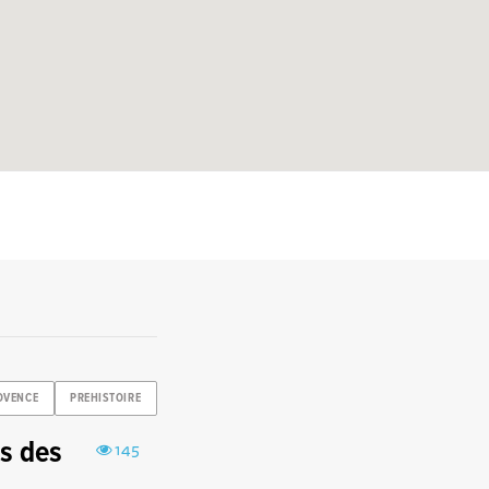
OVENCE
PREHISTOIRE
s des
145