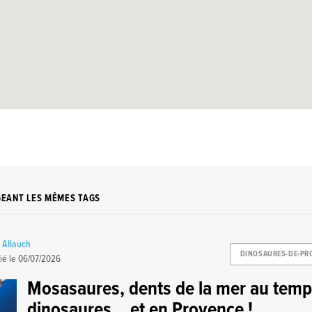
GEANT LES MÊMES TAGS
e Allauch
DINOSAURES-DE-PR
ié le
06/07/2026
Mosasaures, dents de la mer au temp
dinosaures... et en Provence !