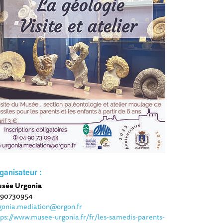
ganisateur :
sée Urgonia
90730954
gonia.mediation@orgon.fr
tps://www.musee-urgonia.fr/fr/les-samedis-parents-