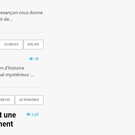
e Besançon vous donne
r de...
SCIENCES
ATELIER
78
m d'histoire
l mystérieux :...
IENCES
ASTRONOMIE
t une
238
ement