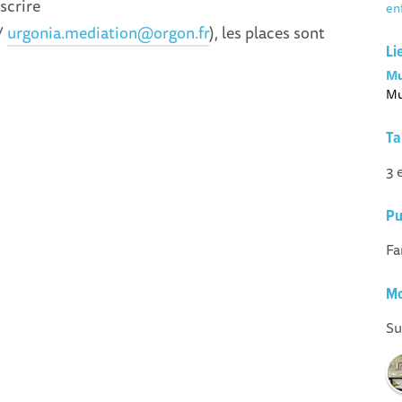
scrire
en
/
urgonia.mediation@orgon.fr
), les places sont
Li
Mu
Mu
Ta
3 
Pu
Fa
Mo
Su