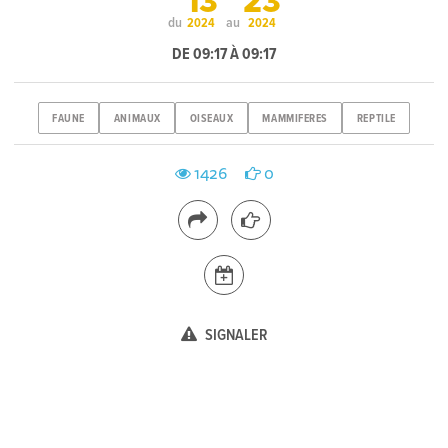
13
23
du
au
2024
2024
DE 09:17 À 09:17
FAUNE
ANIMAUX
OISEAUX
MAMMIFERES
REPTILE
1426
0
SIGNALER