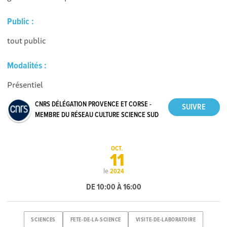
Public :
tout public
Modalités :
Présentiel
CNRS DÉLÉGATION PROVENCE ET CORSE -
MEMBRE DU RÉSEAU CULTURE SCIENCE SUD
OCT.
11
le
2024
DE 10:00 À 16:00
SCIENCES
FETE-DE-LA-SCIENCE
VISITE-DE-LABORATOIRE