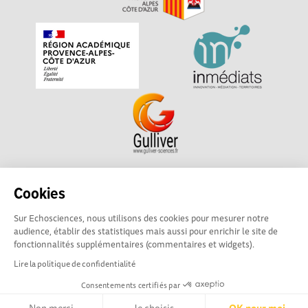
Echosciences Sud Provence-Alpes-Côte d'Azur est à
Cookies
l'initiative de la Région Sud et de la Délégation régionale
Sur Echosciences, nous utilisons des cookies pour mesurer notre
académique pour la Recherche et l'Innovation Provence-
audience, établir des statistiques mais aussi pour enrichir le site de
Alpes-Côte d'Azur. La plateforme est mise en oeuvre pour
fonctionnalités supplémentaires (commentaires et widgets).
vous par
Gulliver
Lire la politique de confidentialité
Consentements certifiés par
Mentions légales
|
Politique de confidentialité
|
CGU
|
Ligne éditoriale