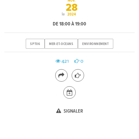
NOV.
28
le
2024
DE 18:00 À 19:00
SPT06
MER-ET-OCEANS
ENVIRONNEMENT
421
0
SIGNALER