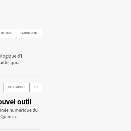
EOLOGIE
PATRIMOINE
ologique d'I
lle, qui...
PATRIMOINE
3D
uvel outil
donnée numérique du
e Quenza.