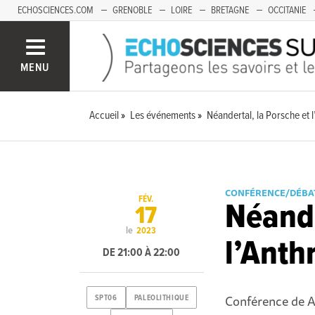
ECHOSCIENCES.COM
GRENOBLE
LOIRE
BRETAGNE
OCCITANIE
FRANCHE-COMTÉ
MENU
Accueil
Les événements
Néandertal, la Porsche et
CONFÉRENCE/DÉBA
FÉV.
Néande
17
le
2023
l’Anth
DE 21:00 À 22:00
Conférence de A
SPT06
PALEOLITHIQUE