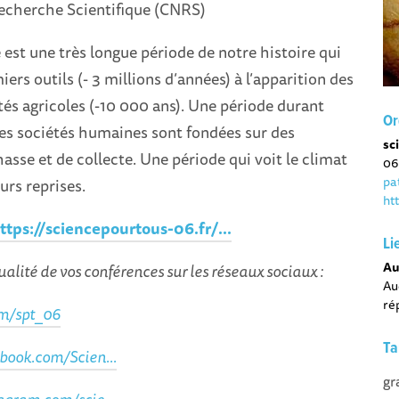
Recherche Scientifique (CNRS)
 est une très longue période de notre histoire qui
ers outils (- 3 millions d’années) à l’apparition des
és agricoles (-10 000 ans). Une période durant
Or
les sociétés humaines sont fondées sur des
sc
sse et de collecte. Une période qui voit le climat
06
pa
urs reprises.
ht
ttps://sciencepourtous-06.fr/...
Li
Au
ualité de vos conférences sur les réseaux sociaux :
Au
ré
om/spt_06
Ta
book.com/Scien...
gr