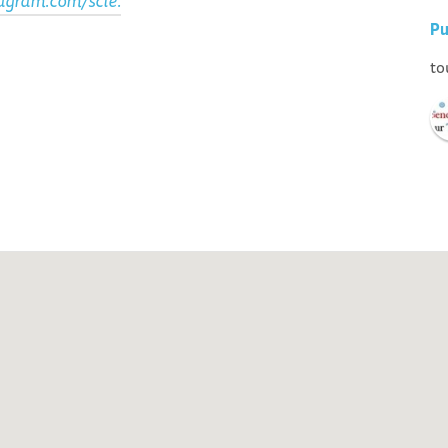
tagram.com/scie.
Pu
to