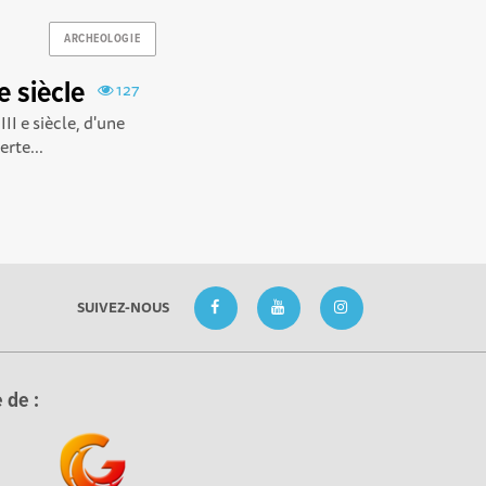
ARCHEOLOGIE
e siècle
127
II e siècle, d'une
rte...
SUIVEZ-NOUS
 de :