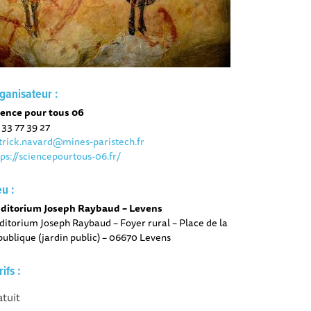
ganisateur :
ience pour tous 06
 33 77 39 27
trick.navard@mines-paristech.fr
tps://sciencepourtous-06.fr/
eu :
ditorium Joseph Raybaud – Levens
ditorium Joseph Raybaud – Foyer rural – Place de la
publique (jardin public) – 06670 Levens
rifs :
atuit