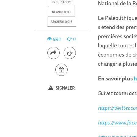
National de la 
PREHISTOIRE
NEANDERTAL
Le Paléolithique
ARCHEOLOGIE
s’étend des premi
premières sociét
990
0
laquelle toutes 
économies de cha
changer à plusie
En savoir plus
h
SIGNALER
Suivez toute l'act
https://twitter.c
https://www.face