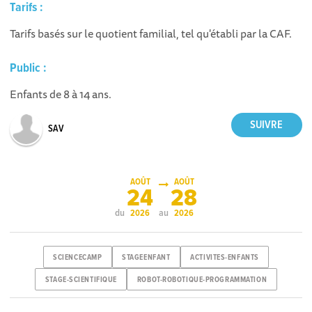
Tarifs :
Tarifs basés sur le quotient familial, tel qu'établi par la CAF.
Public :
Enfants de 8 à 14 ans.
SAV
AOÛT
AOÛT
24
28
du
au
2026
2026
SCIENCECAMP
STAGEENFANT
ACTIVITES-ENFANTS
STAGE-SCIENTIFIQUE
ROBOT-ROBOTIQUE-PROGRAMMATION