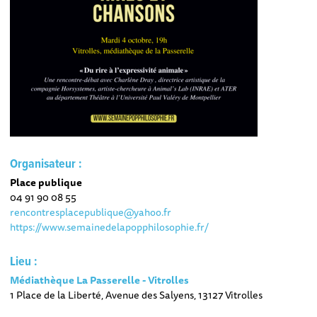
Organisateur :
Place publique
04 91 90 08 55
rencontresplacepublique@yahoo.fr
https://www.semainedelapopphilosophie.fr/
Lieu :
Médiathèque La Passerelle - Vitrolles
1 Place de la Liberté, Avenue des Salyens, 13127 Vitrolles