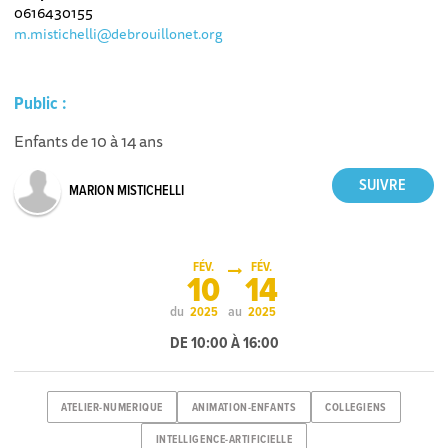
0616430155
m.mistichelli@debrouillonet.org
Public :
Enfants de 10 à 14 ans
MARION MISTICHELLI
FÉV.
FÉV.
10
14
du
au
2025
2025
DE 10:00 À 16:00
ATELIER-NUMERIQUE
ANIMATION-ENFANTS
COLLEGIENS
INTELLIGENCE-ARTIFICIELLE