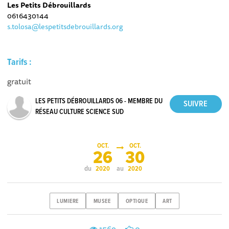
Les Petits Débrouillards
0616430144
s.tolosa@lespetitsdebrouillards.org
Tarifs :
gratuit
LES PETITS DÉBROUILLARDS 06 - MEMBRE DU
RÉSEAU CULTURE SCIENCE SUD
OCT.
OCT.
26
30
du
au
2020
2020
LUMIERE
MUSEE
OPTIQUE
ART