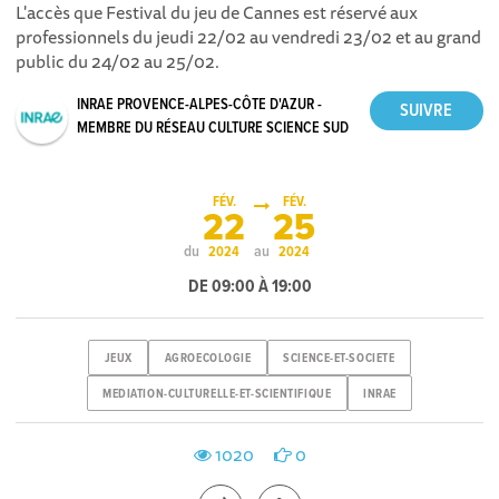
L'accès que Festival du jeu de Cannes est réservé aux
professionnels du jeudi 22/02 au vendredi 23/02 et au grand
public du 24/02 au 25/02.
INRAE PROVENCE-ALPES-CÔTE D'AZUR -
MEMBRE DU RÉSEAU CULTURE SCIENCE SUD
FÉV.
FÉV.
22
25
du
au
2024
2024
DE 09:00 À 19:00
JEUX
AGROECOLOGIE
SCIENCE-ET-SOCIETE
MEDIATION-CULTURELLE-ET-SCIENTIFIQUE
INRAE
1020
0