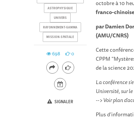
octobre à 10 heu
ASTROPHYSIQUE
franco-chinoise
UNIVERS
par Damien Dor
RAYONNEMENT-GAMMA
(AMU/CNRS)
MISSION-SPATIALE
Cette conférence
698
0
CPPM "Mystères 
de la science 20
La conférence s'e
Université, sur 
--> Voir plan d'ac
SIGNALER
Plus d'informati