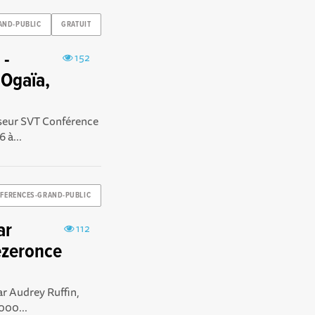
AND-PUBLIC
GRATUIT
 -
152
dOgaïa,
esseur SVT Conférence
 à...
FERENCES-GRAND-PUBLIC
ar
112
ezeronce
ar Audrey Ruffin,
000...