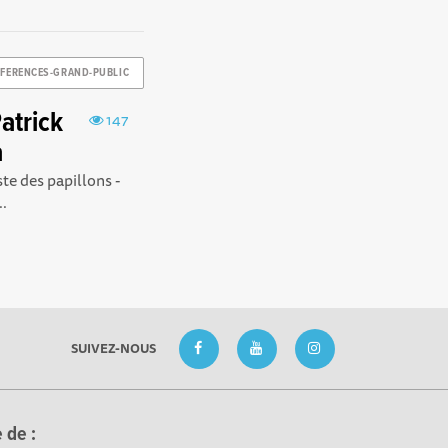
FERENCES-GRAND-PUBLIC
Patrick
147
a
ste des papillons -
..
SUIVEZ-NOUS
 de :