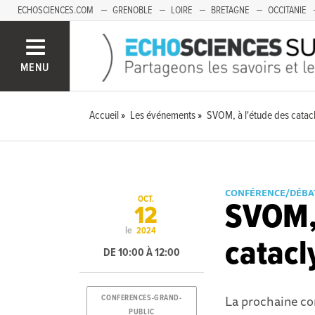
ECHOSCIENCES.COM
GRENOBLE
LOIRE
BRETAGNE
OCCITANIE
FRANCHE-COMTÉ
MENU
Accueil
Les événements
SVOM, à l'étude des catac
CONFÉRENCE/DÉBA
OCT.
SVOM, 
12
le
2024
catacl
DE 10:00 À 12:00
La prochaine co
CONFERENCES-GRAND-
PUBLIC