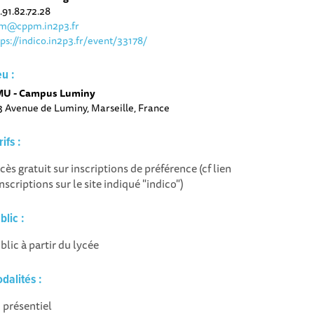
.91.82.72.28
m@cppm.in2p3.fr
tps://indico.in2p3.fr/event/33178/
eu :
U - Campus Luminy
3 Avenue de Luminy, Marseille, France
rifs :
cès gratuit sur inscriptions de préférence (cf lien
inscriptions sur le site indiqué "indico")
blic :
blic à partir du lycée
dalités :
 présentiel