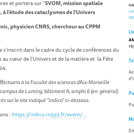
res et portera sur "
SVOM, mission spatiale
04
co
, à l'étude des cataclysmes de l'Univers
ht
nic, physicien CNRS, chercheur au CPPM
Li
AM
16
 s'inscrit dans le cadre du cycle de conférences du
au cœur de l'Univers et de la matière et la Fête
Ta
24.
Ac
d'
ffectuera à la Faculté des sciences d'Aix-Marseille
le campus de Luminy, bâtiment A, amphi 6 (en général)
Pu
cès sur le site indiqué "indico" ci-dessous.
Pu
ons :
https://indico.in2p3.fr/event/...
Mo
En