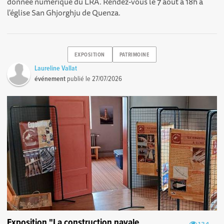
donnée numérique du LRA. Rendez-vous le 7 août à 18h à
l'église San Ghjorghju de Quenza.
EXPOSITION
PATRIMOINE
Laureline Vallat
événement
publié le
27/07/2026
Exposition "La construction navale
134