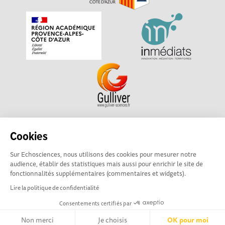
Echosciences Sud Provence-Alpes-Côte d'Azur est à
Cookies
l'initiative de la Région Sud et de la Délégation régionale
Sur Echosciences, nous utilisons des cookies pour mesurer notre
académique pour la Recherche et l'Innovation Provence-
audience, établir des statistiques mais aussi pour enrichir le site de
Alpes-Côte d'Azur. La plateforme est mise en oeuvre pour
fonctionnalités supplémentaires (commentaires et widgets).
vous par
Gulliver
Lire la politique de confidentialité
Consentements certifiés par
Mentions légales
|
Politique de confidentialité
|
CGU
|
Ligne éditoriale
Non merci
Je choisis
OK pour moi