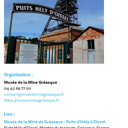
Organisateur :
Musée de la Mine Gréasque
04 42 69 77 00
contact@museeminegreasque.fr
https://museeminegreasque.fr
Lieu :
Musée de la Mine de Gréasque - Puits d'Hély d'Oissel
Puits Hely d'Oissel, Montée du trainage, Gréasque, France