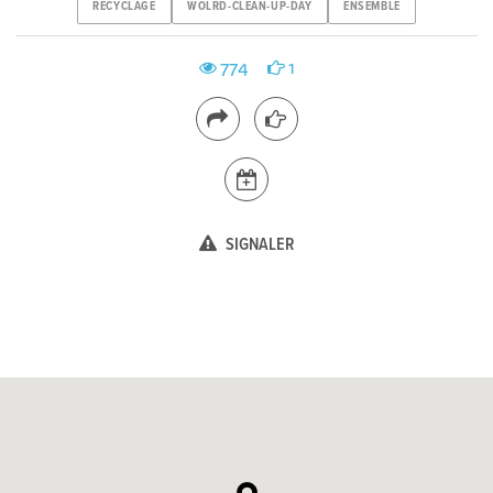
RECYCLAGE
WOLRD-CLEAN-UP-DAY
ENSEMBLE
774
1
SIGNALER