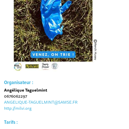
Organisateur :
Angélique Taguelmint
0676062297
ANGELIQUE-TAGUELMINT@SAMSE.FR
http://milvi.org
Tarifs :