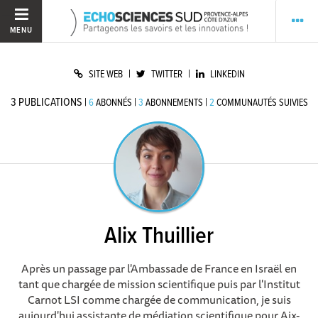
MENU
|
|
SITE WEB
TWITTER
LINKEDIN
3
PUBLICATIONS
|
|
|
6
ABONNÉS
3
ABONNEMENTS
2
COMMUNAUTÉS SUIVIES
Alix Thuillier
Après un passage par l'Ambassade de France en Israël en
tant que chargée de mission scientifique puis par l'Institut
Carnot LSI comme chargée de communication, je suis
aujourd'hui assistante de médiation scientifique pour Aix-