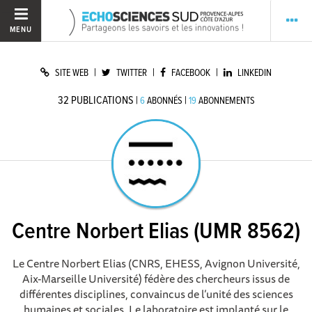
MENU
|
|
|
SITE WEB
TWITTER
FACEBOOK
LINKEDIN
32
PUBLICATIONS
|
|
6
ABONNÉS
19
ABONNEMENTS
Centre Norbert Elias (UMR 8562)
Le Centre Norbert Elias (CNRS, EHESS, Avignon Université,
Aix-Marseille Université) fédère des chercheurs issus de
différentes disciplines, convaincus de l’unité des sciences
humaines et sociales. Le laboratoire est implanté sur le